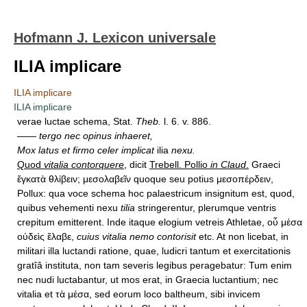
Hofmann J. Lexicon universale
ILIA implicare
ILIA implicare
ILIA implicare
verae luctae schema, Stat.
Theb.
l. 6. v. 886.
——
tergo nec opinus inhaeret,
Mox latus et firmo celer implicat
ilia
nexu.
Quod
vitalia contorquere
,
dicit
Trebell. Pollio
in Claud
.
Graeci
ἔγκατὰ θλίβειν; μεσολαβεῖν quoque seu potius μεσοπέρδειν,
Pollux: qua voce schema hoc palaestricum insignitum est, quod,
quibus vehementi nexu
tilia
stringerentur, plerumque ventris
crepitum emitterent. Inde itaque elogium vetreis Athletae, οὗ μέσα
οὐδεὶς ἔλαβε,
cuius vitalia nemo contorisit
etc. At non licebat, in
militari illa luctandi ratione, quae, ludicri tantum et exercitationis
gratîâ instituta, non tam severis legibus peragebatur: Tum enim
nec nudi luctabantur, ut mos erat, in Graecia luctantium; nec
vitalia et τὰ μέσα, sed eorum loco baltheum, sibi invicem