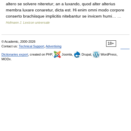
altero se solvere niteretur; an a luxando, quod alter alterius
membra luxare conaretur, dicta est. Hi enim omni modo corpore
conserto brachiisque implicitis nitebantur se invicem humi… …
Hofmann J. Lexicon universale
© Academic, 2000-2026
18+
Contact us:
Technical Support
,
Advertising
Dictionaries export
, created on PHP,
Joomla,
Drupal,
WordPress,
MODx.