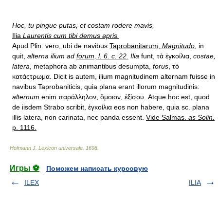
Hoc, tu pingue putas, et costam rodere mavis,
Ilia
Laurentis cum tibi demus apris.
Apud Plin. vero, ubi de navibus
Taprobanitarum,
Magnitudo
,
in
quit,
alterna ilium ad
forum, l. 6. c. 22.
Ilia
funt, τὰ ἐγκοίλια,
costae,
latera
, metaphora ab animantibus desumpta,
forus
, τὸ
κατάςτρωμα. Dicit is autem, ilium magnitudinem alternam fuisse in
navibus Taprobaniticis, quia plana erant illorum magnitudinis:
alternum
enim παράλληλον, ὅμοιον, ἐξίσου. Atque hoc est, quod
de iisdem Strabo scribit, ἐγκοίλια eos non habere, quia sc. plana
illis latera, non carinata, nec panda essent.
Vide Salmas.
as Solin.
p. 1116.
Hofmann J. Lexicon universale
.
1698
.
Игры ⚽
Поможем написать курсовую
ILEX
ILIA