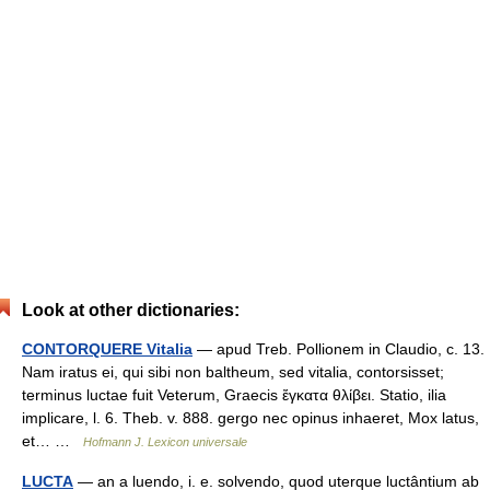
Look at other dictionaries:
CONTORQUERE Vitalia
— apud Treb. Pollionem in Claudio, c. 13.
Nam iratus ei, qui sibi non baltheum, sed vitalia, contorsisset;
terminus luctae fuit Veterum, Graecis ἔγκατα θλίβει. Statio, ilia
implicare, l. 6. Theb. v. 888. gergo nec opinus inhaeret, Mox latus,
et… …
Hofmann J. Lexicon universale
LUCTA
— an a luendo, i. e. solvendo, quod uterque luctântium ab