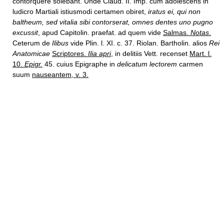
contorquere solebant. Unde Claud. II. Imp. cum adolescens in
ludicro Martiali istiusmodi certamen obiret,
iratus ei, qui non
baltheum, sed vitalia sibi contorserat, omnes dentes uno pugno
excussit
, apud Capitolin. praefat. ad quem vide
Salmas.
Notas
.
Ceterum de
Ilibus
vide Plin. l. XI. c. 37. Riolan. Bartholin. alios
Rei
Anatomicae
Scriptores.
Ilia apri
,
in delitiis Vett. recenset
Mart. l.
10.
Epigr.
45. cuius Epigraphe in
delicatum lectorem
carmen
suum
nauseantem, v. 3.