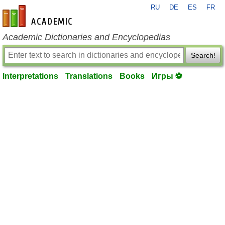
RU
DE
ES
FR
en-academic.com
Academic Dictionaries and Encyclopedias
Search!
Interpretations
Translations
Books
Игры ⚽